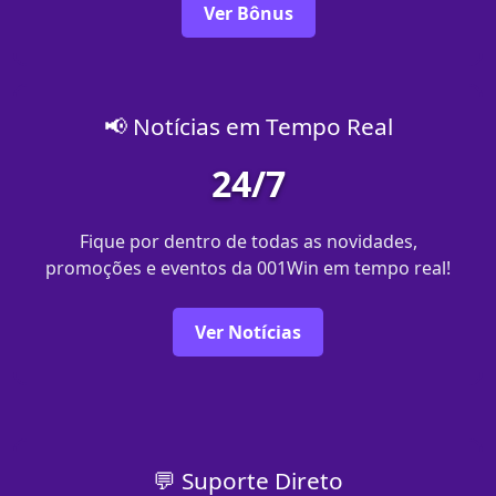
Ver Bônus
📢 Notícias em Tempo Real
24/7
Fique por dentro de todas as novidades,
promoções e eventos da 001Win em tempo real!
Ver Notícias
💬 Suporte Direto