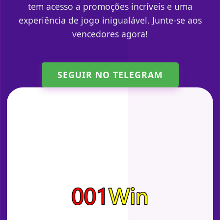
tem acesso a promoções incríveis e uma
experiência de jogo inigualável. Junte-se aos
vencedores agora!
SEGUIR NO TELEGRAM