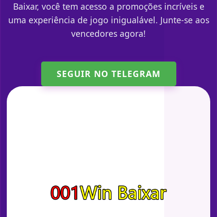
Baixar, você tem acesso a promoções incríveis e
uma experiência de jogo inigualável. Junte-se aos
vencedores agora!
SEGUIR NO TELEGRAM