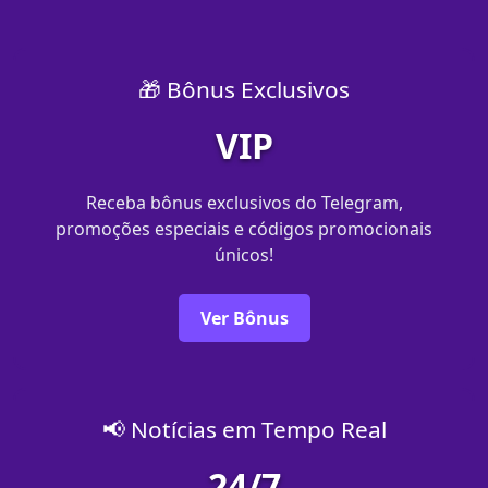
🎁 Bônus Exclusivos
VIP
Receba bônus exclusivos do Telegram,
promoções especiais e códigos promocionais
únicos!
Ver Bônus
📢 Notícias em Tempo Real
24/7