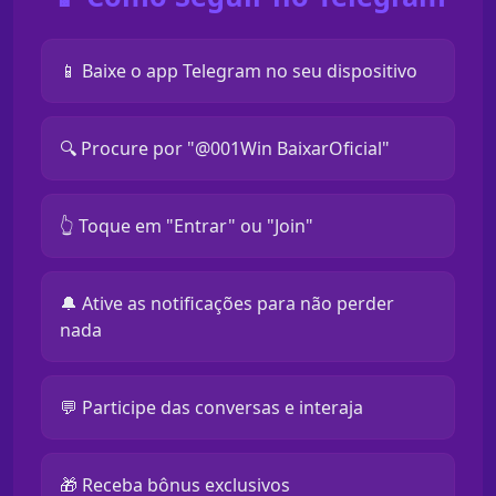
📱 Baixe o app Telegram no seu dispositivo
🔍 Procure por "@001Win BaixarOficial"
👆 Toque em "Entrar" ou "Join"
🔔 Ative as notificações para não perder
nada
💬 Participe das conversas e interaja
🎁 Receba bônus exclusivos