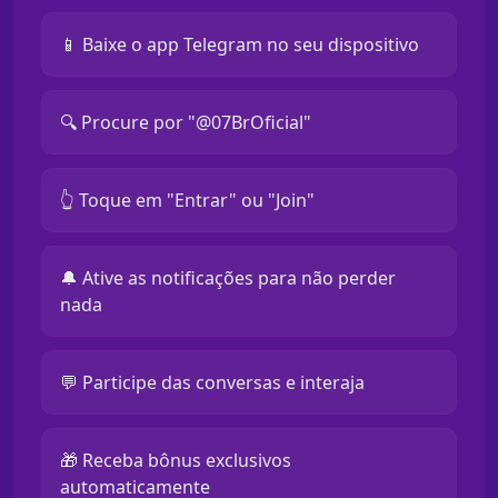
📱 Baixe o app Telegram no seu dispositivo
🔍 Procure por "@07BrOficial"
👆 Toque em "Entrar" ou "Join"
🔔 Ative as notificações para não perder
nada
💬 Participe das conversas e interaja
🎁 Receba bônus exclusivos
automaticamente