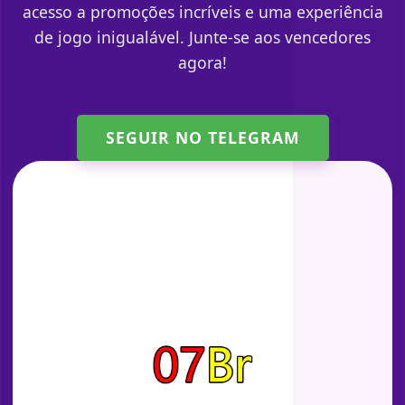
acesso a promoções incríveis e uma experiência
de jogo inigualável. Junte-se aos vencedores
agora!
SEGUIR NO TELEGRAM