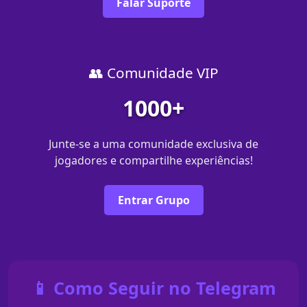
Falar Suporte
👥 Comunidade VIP
1000+
Junte-se a uma comunidade exclusiva de
jogadores e compartilhe experiências!
Entrar Grupo
📱 Como Seguir no Telegram