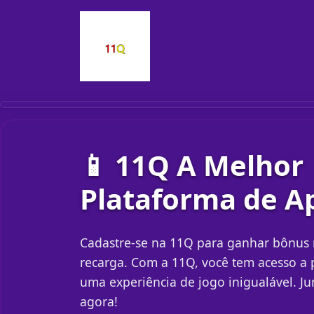
📱 11Q A Melhor
Plataforma de A
Cadastre-se na 11Q para ganhar bônus 
recarga. Com a 11Q, você tem acesso a 
uma experiência de jogo inigualável. J
agora!