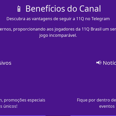
📱 Benefícios do Canal
Descubra as vantagens de seguir a 11Q no Telegram
rnos, proporcionando aos jogadores da 11Q Brasil um serv
jogo incomparável.
sivos
📢 Notí
m, promoções especiais
Fique por dentro d
s únicos!
eventos 