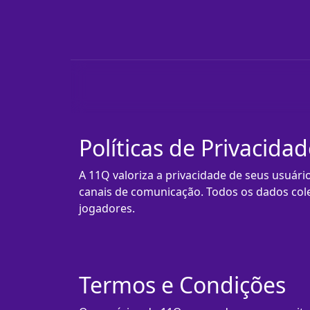
Políticas de Privacida
A 11Q valoriza a privacidade de seus usuár
canais de comunicação. Todos os dados cole
jogadores.
Termos e Condições