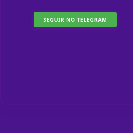
SEGUIR NO TELEGRAM