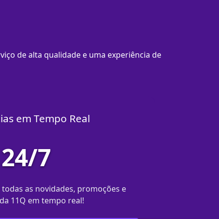
iço de alta qualidade e uma experiência de
cias em Tempo Real
24/7
e todas as novidades, promoções e
da 11Q em tempo real!