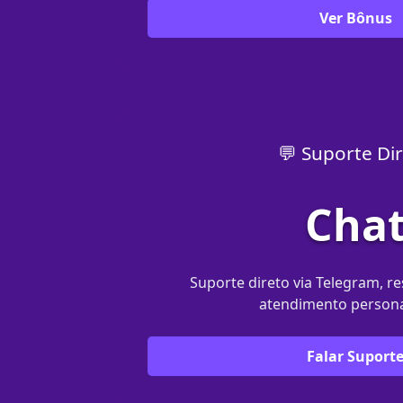
Ver Bônus
💬 Suporte Di
Cha
Suporte direto via Telegram, r
atendimento persona
Falar Suport