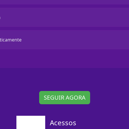
a
aticamente
SEGUIR AGORA
Acessos