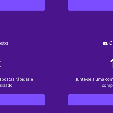
reto
👥 
t
espostas rápidas e
Junte-se a uma com
lizado!
compa
e