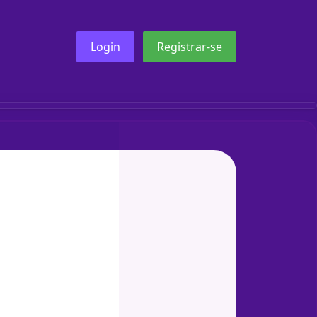
Login
Registrar-se