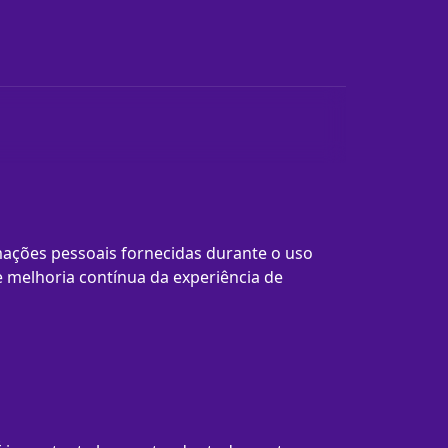
mações pessoais fornecidas durante o uso
e melhoria contínua da experiência de