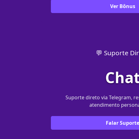
Ver Bônus
💬 Suporte Di
Cha
Suporte direto via Telegram, r
atendimento persona
Falar Suport