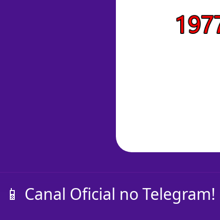
📱 Canal Oficial no Telegram!