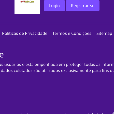
Login
Registrar-se
Políticas de Privacidade
Termos e Condições
Sitemap
de
eus usuários e está empenhada em proteger todas as infor
dados coletados são utilizados exclusivamente para fins d