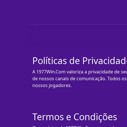
Políticas de Privacida
A 1977Win.Com valoriza a privacidade de s
de nossos canais de comunicação. Todos os 
nossos jogadores.
Termos e Condições