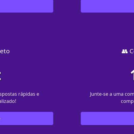
reto
👥 
t
espostas rápidas e
Junte-se a uma com
lizado!
compa
e