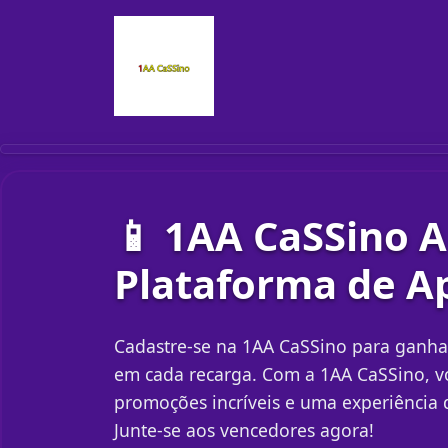
📱 1AA CaSSino 
Plataforma de A
Cadastre-se na 1AA CaSSino para ganha
em cada recarga. Com a 1AA CaSSino, v
promoções incríveis e uma experiência d
Junte-se aos vencedores agora!