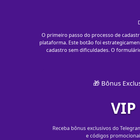
O primeiro passo do processo de cadastr
plataforma. Este botão foi estrategicament
cadastro sem dificuldades. O formulári
🎁 Bônus Exclu
VIP
Receba bônus exclusivos do Telegra
e códigos promocionai