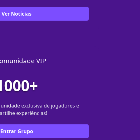
Ver Notícias
Comunidade VIP
1000+
unidade exclusiva de jogadores e
rtilhe experiências!
Entrar Grupo