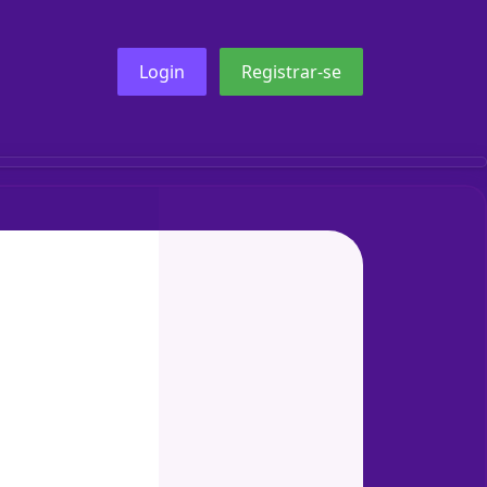
Login
Registrar-se