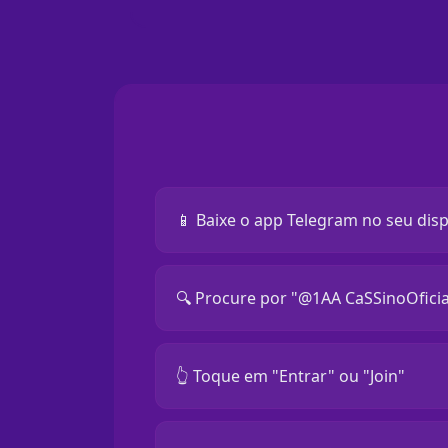
📱 Baixe o app Telegram no seu disp
🔍 Procure por "@1AA CaSSinoOficia
👆 Toque em "Entrar" ou "Join"