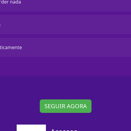
erder nada
a
aticamente
SEGUIR AGORA