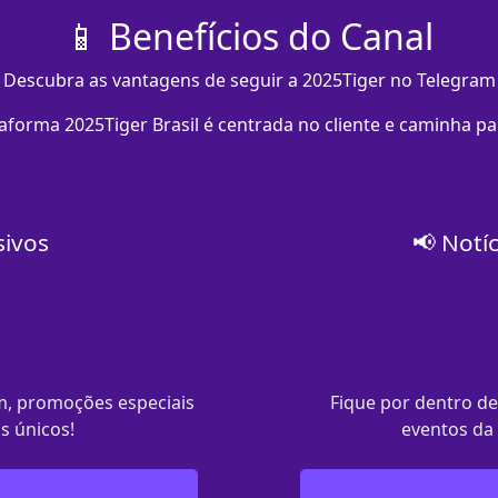
📱 Benefícios do Canal
Descubra as vantagens de seguir a 2025Tiger no Telegram
taforma 2025Tiger Brasil é centrada no cliente e caminha pa
sivos
📢 Notí
m, promoções especiais
Fique por dentro d
s únicos!
eventos da