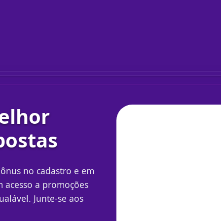
elhor
postas
bônus no cadastro e em
em acesso a promoções
ualável. Junte-se aos