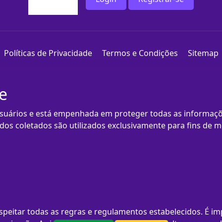
Políticas de Privacidade
Termos e Condições
Sitemap
de
 usuários e está empenhada em proteger todas as informaçõ
os coletados são utilizados exclusivamente para fins de m
eitar todas as regras e regulamentos estabelecidos. É im