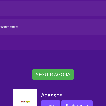
a
aticamente
SEGUIR AGORA
Acessos
Login
Registrar-se