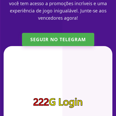
você tem acesso a promoções incríveis e uma
experiência de jogo inigualável. Junte-se aos
vencedores agora!
SEGUIR NO TELEGRAM