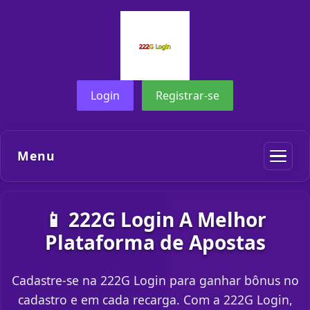
Login
Registrar-se
Menu
📱 222G Login A Melhor
Plataforma de Apostas
Cadastre-se na 222G Login para ganhar bônus no
cadastro e em cada recarga. Com a 222G Login,