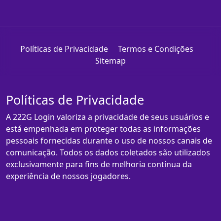
Políticas de Privacidade
Termos e Condições
Sitemap
Políticas de Privacidade
A 222G Login valoriza a privacidade de seus usuários e
está empenhada em proteger todas as informações
pessoais fornecidas durante o uso de nossos canais de
comunicação. Todos os dados coletados são utilizados
exclusivamente para fins de melhoria contínua da
experiência de nossos jogadores.