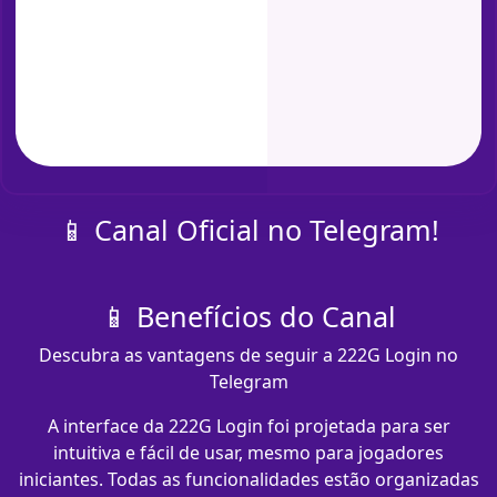
📱 Canal Oficial no Telegram!
📱 Benefícios do Canal
Descubra as vantagens de seguir a 222G Login no
Telegram
A interface da 222G Login foi projetada para ser
intuitiva e fácil de usar, mesmo para jogadores
iniciantes. Todas as funcionalidades estão organizadas