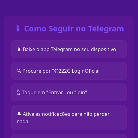
📱 Como Seguir no Telegram
📱 Baixe o app Telegram no seu dispositivo
🔍 Procure por "@222G LoginOficial"
👆 Toque em "Entrar" ou "Join"
🔔 Ative as notificações para não perder
nada