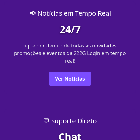
📢 Notícias em Tempo Real
24/7
Fique por dentro de todas as novidades,
promoções e eventos da 222G Login em tempo
real!
Ver Notícias
💬 Suporte Direto
Chat