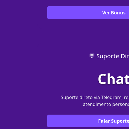
Ver Bônus
💬 Suporte Di
Cha
Suporte direto via Telegram, r
atendimento persona
Falar Suport