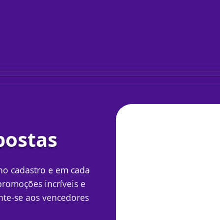
postas
no cadastro e em cada
promoções incríveis e
unte-se aos vencedores