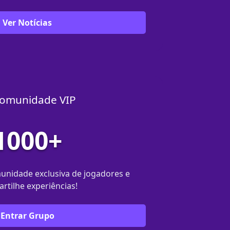
Ver Notícias
Comunidade VIP
1000+
unidade exclusiva de jogadores e
rtilhe experiências!
Entrar Grupo