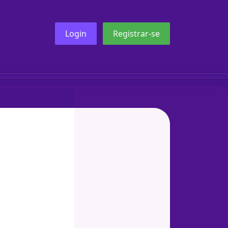
Login
Registrar-se