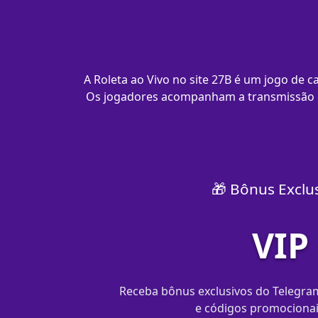
A Roleta ao Vivo no site 27B é um jogo de c
Os jogadores acompanham a transmissão e
🎁 Bônus Exclu
VIP
Receba bônus exclusivos do Telegra
e códigos promocionai