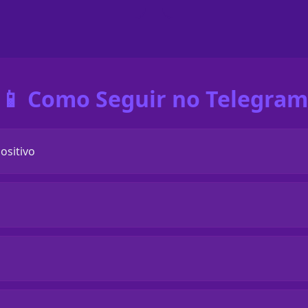
📱 Como Seguir no Telegram
ositivo