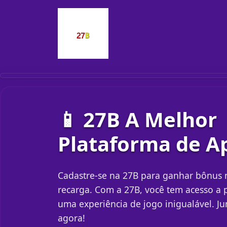
📱 27B A Melhor
Plataforma de A
Cadastre-se na 27B para ganhar bônus 
recarga. Com a 27B, você tem acesso a 
uma experiência de jogo inigualável. J
agora!