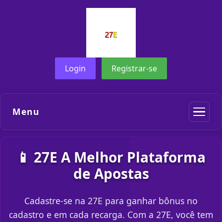
Login
Registrar-se
Menu
📱 27E A Melhor Plataforma
de Apostas
Cadastre-se na 27E para ganhar bônus no
cadastro e em cada recarga. Com a 27E, você tem