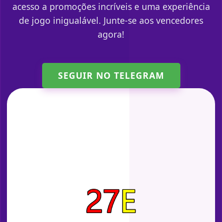
acesso a promoções incríveis e uma experiência
de jogo inigualável. Junte-se aos vencedores
agora!
SEGUIR NO TELEGRAM