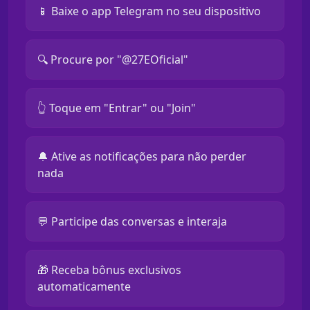
📱 Baixe o app Telegram no seu dispositivo
🔍 Procure por "@27EOficial"
👆 Toque em "Entrar" ou "Join"
🔔 Ative as notificações para não perder
nada
💬 Participe das conversas e interaja
🎁 Receba bônus exclusivos
automaticamente