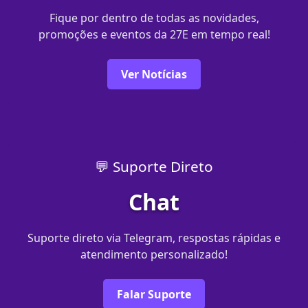
Fique por dentro de todas as novidades,
promoções e eventos da 27E em tempo real!
Ver Notícias
💬 Suporte Direto
Chat
Suporte direto via Telegram, respostas rápidas e
atendimento personalizado!
Falar Suporte