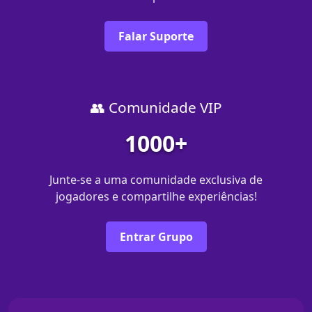
Falar Suporte
👥 Comunidade VIP
1000+
Junte-se a uma comunidade exclusiva de
jogadores e compartilhe experiências!
Entrar Grupo