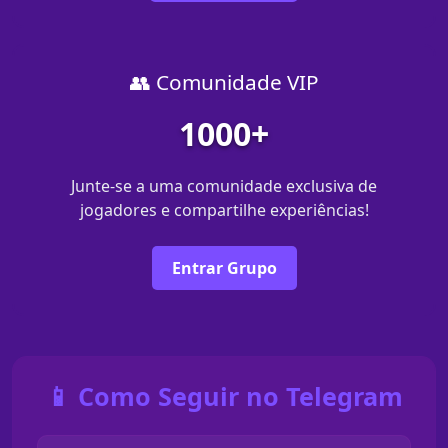
👥 Comunidade VIP
1000+
Junte-se a uma comunidade exclusiva de
jogadores e compartilhe experiências!
Entrar Grupo
📱 Como Seguir no Telegram