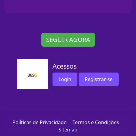
SEGUIR AGORA
Acessos
Login
Registrar-se
Políticas de Privacidade
Termos e Condições
Sitemap