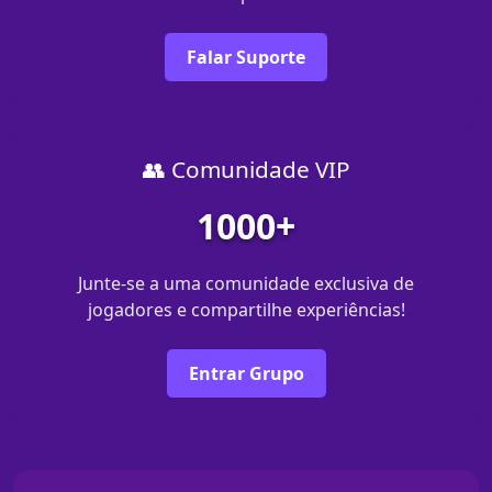
Falar Suporte
👥 Comunidade VIP
1000+
Junte-se a uma comunidade exclusiva de
jogadores e compartilhe experiências!
Entrar Grupo