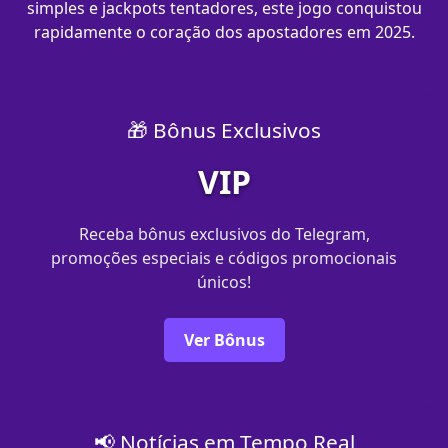
simples e jackpots tentadores, este jogo conquistou
rapidamente o coração dos apostadores em 2025.
🎁 Bônus Exclusivos
VIP
Receba bônus exclusivos do Telegram,
promoções especiais e códigos promocionais
únicos!
Ver Bônus
📢 Notícias em Tempo Real