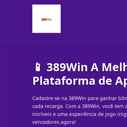
📱 389Win A Mel
Plataforma de A
Cadastre-se na 389Win para ganhar bôn
cada recarga. Com a 389Win, você tem 
incríveis e uma experiência de jogo inig
vencedores agora!