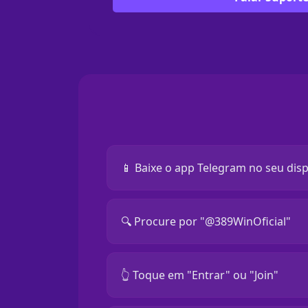
📱 Baixe o app Telegram no seu disp
🔍 Procure por "@389WinOficial"
👆 Toque em "Entrar" ou "Join"