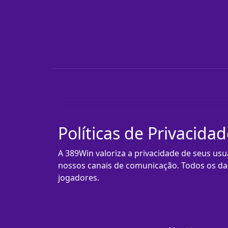
Políticas de Privacida
A 389Win valoriza a privacidade de seus us
nossos canais de comunicação. Todos os dad
jogadores.