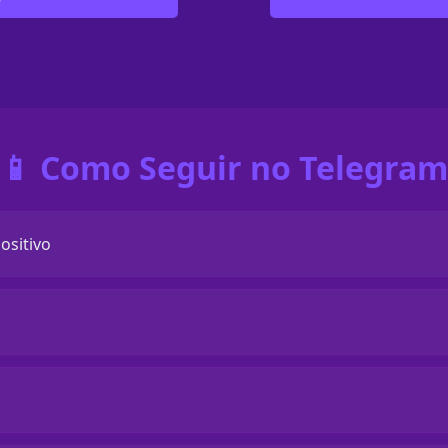
📱 Como Seguir no Telegram
ositivo