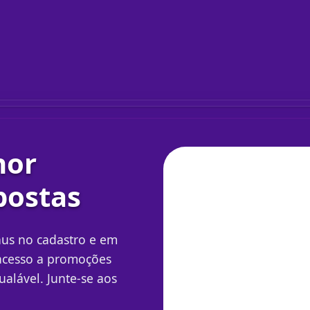
hor
postas
us no cadastro e em
acesso a promoções
ualável. Junte-se aos