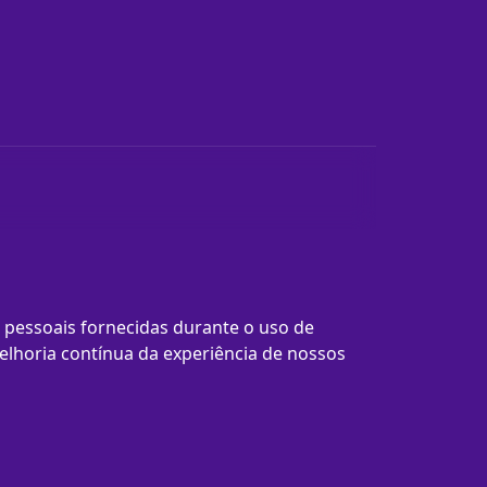
 pessoais fornecidas durante o uso de
elhoria contínua da experiência de nossos