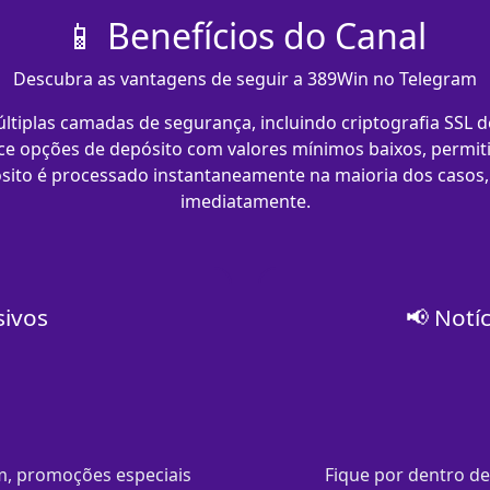
📱 Benefícios do Canal
Descubra as vantagens de seguir a 389Win no Telegram
tiplas camadas de segurança, incluindo criptografia SSL d
ce opções de depósito com valores mínimos baixos, permi
ósito é processado instantaneamente na maioria dos casos
imediatamente.
sivos
📢 Notí
m, promoções especiais
Fique por dentro d