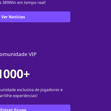
a 389Win em tempo real!
Ver Notícias
Comunidade VIP
1000+
unidade exclusiva de jogadores e
rtilhe experiências!
Entrar Grupo