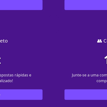
reto
👥 
t
espostas rápidas e
Junte-se a uma com
lizado!
compa
e