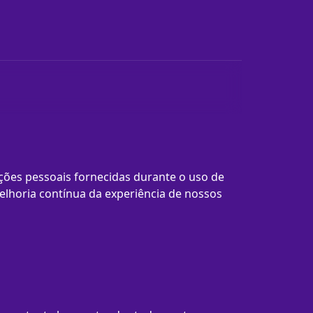
ções pessoais fornecidas durante o uso de
elhoria contínua da experiência de nossos