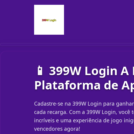
📱 399W Login A
Plataforma de A
Cadastre-se na 399W Login para ganhar
cada recarga. Com a 399W Login, você 
incríveis e uma experiência de jogo inig
vencedores agora!