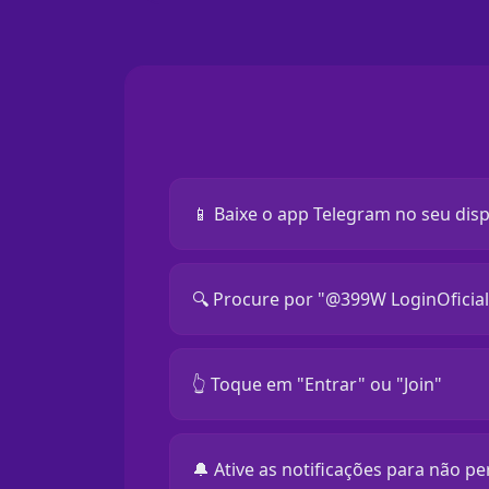
📱 Baixe o app Telegram no seu disp
🔍 Procure por "@399W LoginOficial
👆 Toque em "Entrar" ou "Join"
🔔 Ative as notificações para não p