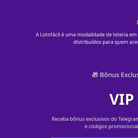
A Lotofácil é uma modalidade de loteria em
distribuídos para quem ace
🎁 Bônus Exclu
VIP
Receba bônus exclusivos do Telegra
e códigos promocionai