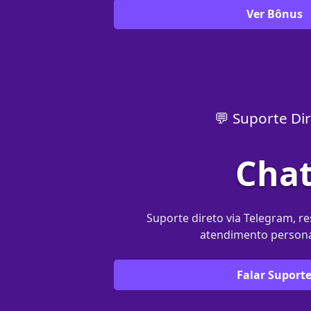
Ver Bônus
💬 Suporte Di
Cha
Suporte direto via Telegram, r
atendimento persona
Falar Suport