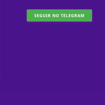
SEGUIR NO TELEGRAM