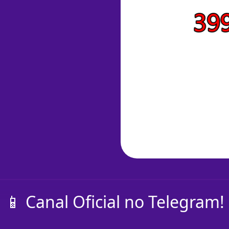
📱 Canal Oficial no Telegram!