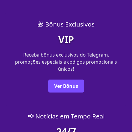
🎁 Bônus Exclusivos
VIP
Receba bônus exclusivos do Telegram,
promoções especiais e códigos promocionais
únicos!
Ver Bônus
📢 Notícias em Tempo Real
24/7