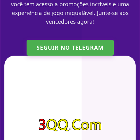
você tem acesso a promoções incríveis e uma
experiência de jogo inigualável. Junte-se aos
vencedores agora!
SEGUIR NO TELEGRAM