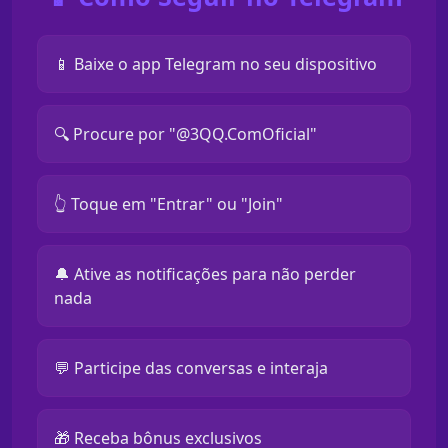
📱 Baixe o app Telegram no seu dispositivo
🔍 Procure por "@3QQ.ComOficial"
👆 Toque em "Entrar" ou "Join"
🔔 Ative as notificações para não perder
nada
💬 Participe das conversas e interaja
🎁 Receba bônus exclusivos