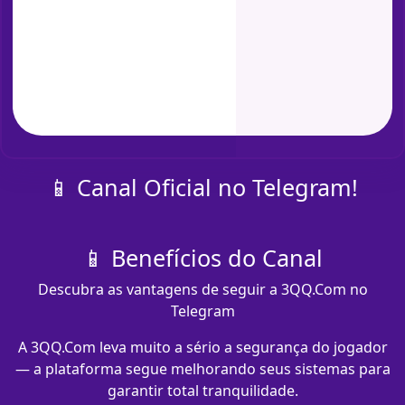
📱 Canal Oficial no Telegram!
📱 Benefícios do Canal
Descubra as vantagens de seguir a 3QQ.Com no
Telegram
A 3QQ.Com leva muito a sério a segurança do jogador
— a plataforma segue melhorando seus sistemas para
garantir total tranquilidade.