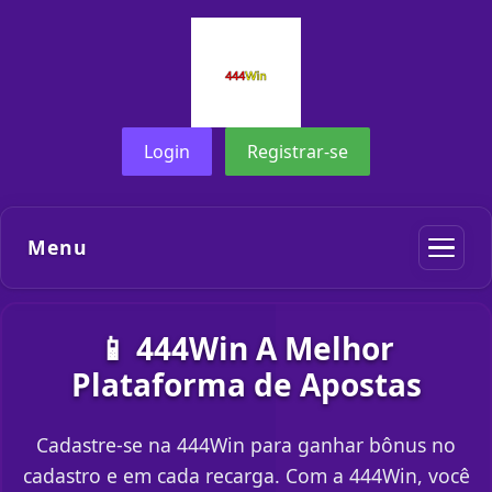
Login
Registrar-se
Menu
📱 444Win A Melhor
Plataforma de Apostas
Cadastre-se na 444Win para ganhar bônus no
cadastro e em cada recarga. Com a 444Win, você