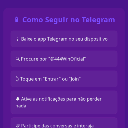
📱 Como Seguir no Telegram
📱 Baixe o app Telegram no seu dispositivo
🔍 Procure por "@444WinOficial"
👆 Toque em "Entrar" ou "Join"
🔔 Ative as notificações para não perder
nada
💬 Participe das conversas e interaja