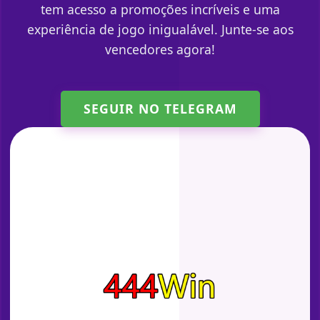
tem acesso a promoções incríveis e uma
experiência de jogo inigualável. Junte-se aos
vencedores agora!
SEGUIR NO TELEGRAM