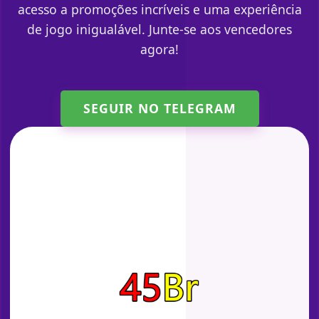
acesso a promoções incríveis e uma experiência
de jogo inigualável. Junte-se aos vencedores
agora!
SEGUIR NO TELEGRAM