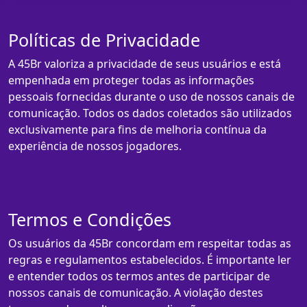
Políticas de Privacidade
A 45Br valoriza a privacidade de seus usuários e está
empenhada em proteger todas as informações
pessoais fornecidas durante o uso de nossos canais de
comunicação. Todos os dados coletados são utilizados
exclusivamente para fins de melhoria contínua da
experiência de nossos jogadores.
Termos e Condições
Os usuários da 45Br concordam em respeitar todas as
regras e regulamentos estabelecidos. É importante ler
e entender todos os termos antes de participar de
nossos canais de comunicação. A violação destes