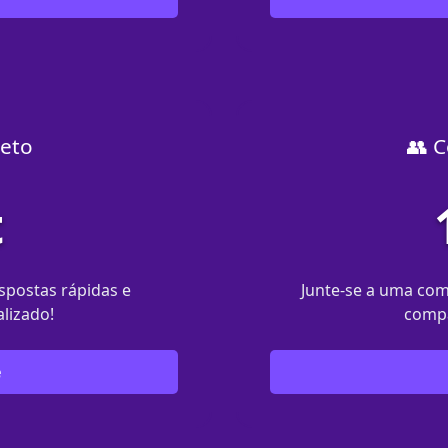
reto
👥 
t
espostas rápidas e
Junte-se a uma com
lizado!
compa
e