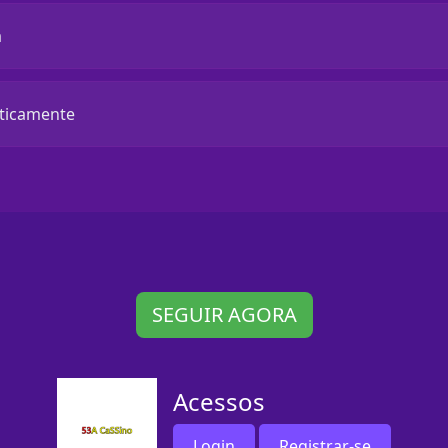
a
aticamente
SEGUIR AGORA
Acessos
Login
Registrar-se