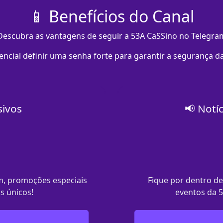
📱 Benefícios do Canal
Descubra as vantagens de seguir a 53A CaSSino no Telegra
ncial definir uma senha forte para garantir a segurança d
sivos
📢 Notí
m, promoções especiais
Fique por dentro d
s únicos!
eventos da 