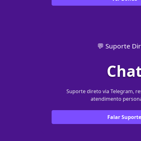
💬 Suporte Di
Cha
Suporte direto via Telegram, r
atendimento persona
Falar Suport