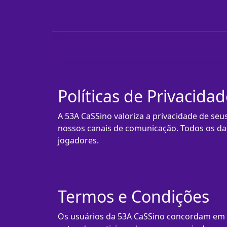
Políticas de Privacida
A 53A CaSSino valoriza a privacidade de se
nossos canais de comunicação. Todos os dad
jogadores.
Termos e Condições
Os usuários da 53A CaSSino concordam em re