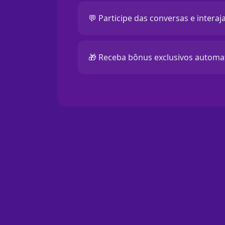
💬 Participe das conversas e interaj
🎁 Receba bônus exclusivos autom