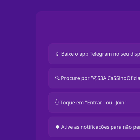
📱 Baixe o app Telegram no seu disp
🔍 Procure por "@53A CaSSinoOficia
👆 Toque em "Entrar" ou "Join"
🔔 Ative as notificações para não p