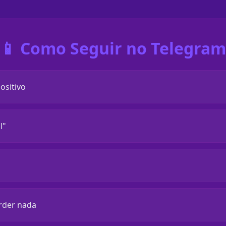
📱 Como Seguir no Telegram
ositivo
l"
erder nada