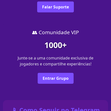
Falar Suporte
👥 Comunidade VIP
1000+
Junte-se a uma comunidade exclusiva de
jogadores e compartilhe experiências!
Entrar Grupo
📱 Como Seguir no Telegram