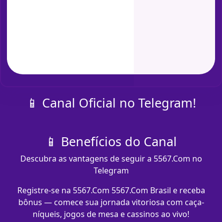
📱 Canal Oficial no Telegram!
📱 Benefícios do Canal
Descubra as vantagens de seguir a 5567.Com no
Telegram
Registre-se na 5567.Com 5567.Com Brasil e receba
bônus — comece sua jornada vitoriosa com caça-
níqueis, jogos de mesa e cassinos ao vivo!