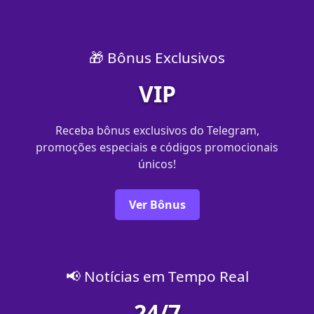
🎁 Bônus Exclusivos
VIP
Receba bônus exclusivos do Telegram,
promoções especiais e códigos promocionais
únicos!
Ver Bônus
📢 Notícias em Tempo Real
24/7