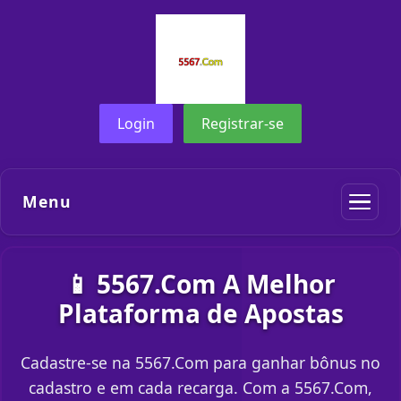
Login
Registrar-se
Menu
📱 5567.Com A Melhor
Plataforma de Apostas
Cadastre-se na 5567.Com para ganhar bônus no
cadastro e em cada recarga. Com a 5567.Com,