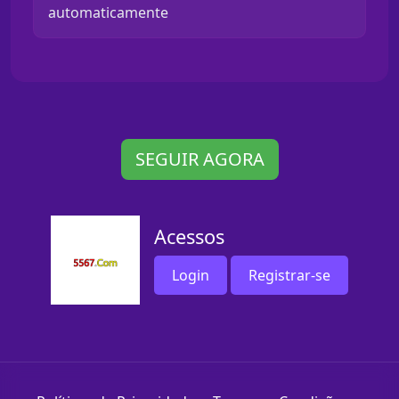
automaticamente
SEGUIR AGORA
Acessos
Login
Registrar-se