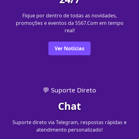
Fique por dentro de todas as novidades,
promoções e eventos da 5567.Com em tempo
real!
Ver Notícias
💬 Suporte Direto
Chat
Suporte direto via Telegram, respostas rápidas e
atendimento personalizado!