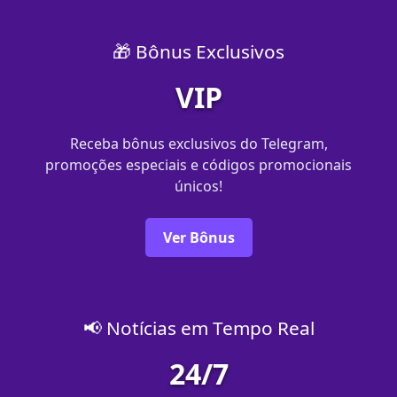
🎁 Bônus Exclusivos
VIP
Receba bônus exclusivos do Telegram,
promoções especiais e códigos promocionais
únicos!
Ver Bônus
📢 Notícias em Tempo Real
24/7