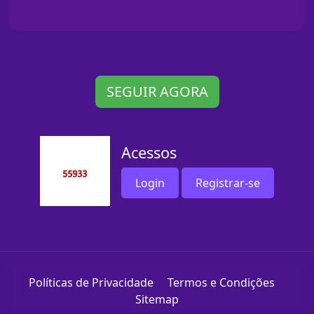
SEGUIR AGORA
Acessos
Login
Registrar-se
Políticas de Privacidade
Termos e Condições
Sitemap