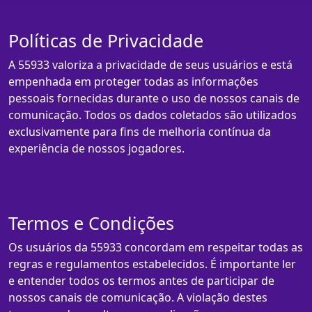
Políticas de Privacidade
A 55933 valoriza a privacidade de seus usuários e está
empenhada em proteger todas as informações
pessoais fornecidas durante o uso de nossos canais de
comunicação. Todos os dados coletados são utilizados
exclusivamente para fins de melhoria contínua da
experiência de nossos jogadores.
Termos e Condições
Os usuários da 55933 concordam em respeitar todas as
regras e regulamentos estabelecidos. É importante ler
e entender todos os termos antes de participar de
nossos canais de comunicação. A violação destes