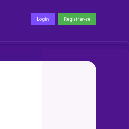
Login
Registrar-se