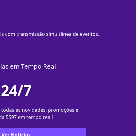
rfis com transmissão simultânea de eventos.
cias em Tempo Real
24/7
e todas as novidades, promoções e
da 5597 em tempo real!
Ver Notícias