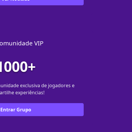
Comunidade VIP
1000+
unidade exclusiva de jogadores e
rtilhe experiências!
Entrar Grupo