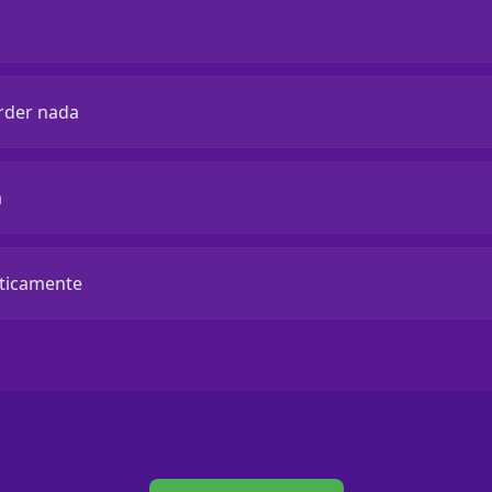
erder nada
a
aticamente