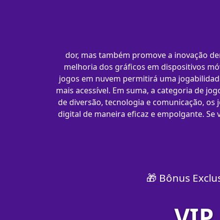
dor, mas também promove a inovação dent
melhoria dos gráficos em dispositivos mó
jogos em nuvem permitirá uma jogabilidade
mais acessível. Em suma, a categoria de jo
de diversão, tecnologia e comunicação, o
digital de maneira eficaz e empolgante. Se
🎁 Bônus Exclu
VIP