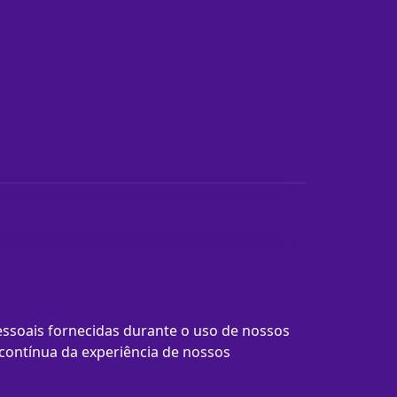
essoais fornecidas durante o uso de nossos
 contínua da experiência de nossos