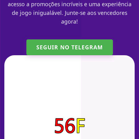
acesso a promoções incríveis e uma experiência
de jogo inigualável. Junte-se aos vencedores
agora!
SEGUIR NO TELEGRAM