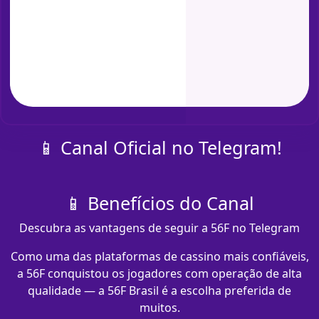
📱 Canal Oficial no Telegram!
📱 Benefícios do Canal
Descubra as vantagens de seguir a 56F no Telegram
Como uma das plataformas de cassino mais confiáveis,
a 56F conquistou os jogadores com operação de alta
qualidade — a 56F Brasil é a escolha preferida de
muitos.