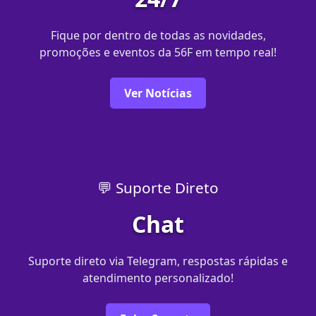
Fique por dentro de todas as novidades,
promoções e eventos da 56F em tempo real!
Ver Notícias
💬 Suporte Direto
Chat
Suporte direto via Telegram, respostas rápidas e
atendimento personalizado!