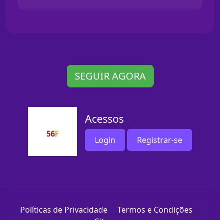
SEGUIR AGORA
Acessos
Login
Registrar-se
Políticas de Privacidade
Termos e Condições