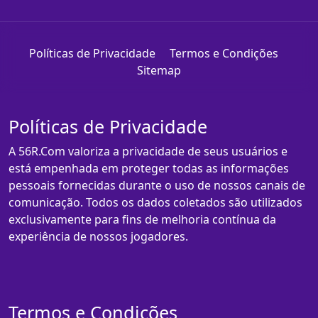
Políticas de Privacidade
Termos e Condições
Sitemap
Políticas de Privacidade
A 56R.Com valoriza a privacidade de seus usuários e
está empenhada em proteger todas as informações
pessoais fornecidas durante o uso de nossos canais de
comunicação. Todos os dados coletados são utilizados
exclusivamente para fins de melhoria contínua da
experiência de nossos jogadores.
Termos e Condições