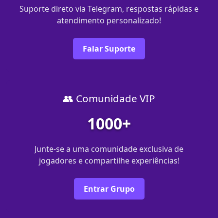
Suporte direto via Telegram, respostas rápidas e
atendimento personalizado!
Falar Suporte
👥 Comunidade VIP
1000+
Junte-se a uma comunidade exclusiva de
jogadores e compartilhe experiências!
Entrar Grupo