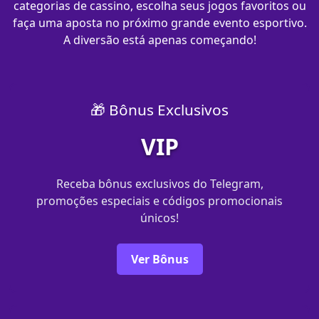
categorias de cassino, escolha seus jogos favoritos ou
faça uma aposta no próximo grande evento esportivo.
A diversão está apenas começando!
🎁 Bônus Exclusivos
VIP
Receba bônus exclusivos do Telegram,
promoções especiais e códigos promocionais
únicos!
Ver Bônus