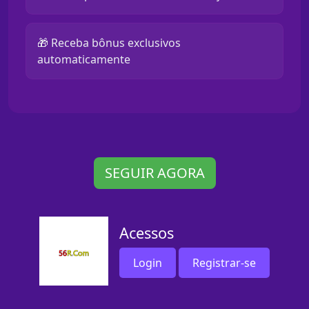
🎁 Receba bônus exclusivos
automaticamente
SEGUIR AGORA
Acessos
Login
Registrar-se