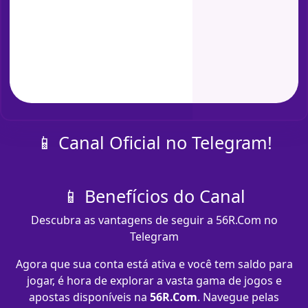
📱 Canal Oficial no Telegram!
📱 Benefícios do Canal
Descubra as vantagens de seguir a 56R.Com no
Telegram
Agora que sua conta está ativa e você tem saldo para
jogar, é hora de explorar a vasta gama de jogos e
apostas disponíveis na
56R.Com
. Navegue pelas