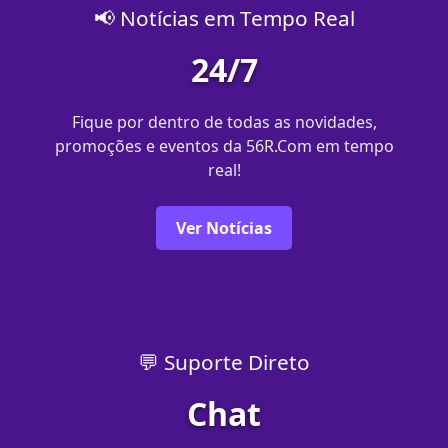
📢 Notícias em Tempo Real
24/7
Fique por dentro de todas as novidades,
promoções e eventos da 56R.Com em tempo
real!
Ver Notícias
💬 Suporte Direto
Chat