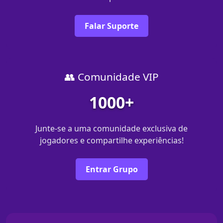
Falar Suporte
👥 Comunidade VIP
1000+
Junte-se a uma comunidade exclusiva de
jogadores e compartilhe experiências!
Entrar Grupo