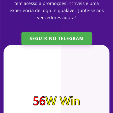
tem acesso a promoções incríveis e uma
experiência de jogo inigualável. Junte-se aos
vencedores agora!
SEGUIR NO TELEGRAM