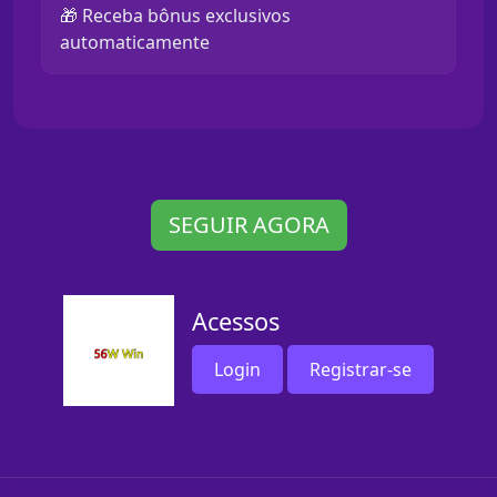
🎁 Receba bônus exclusivos
automaticamente
SEGUIR AGORA
Acessos
Login
Registrar-se