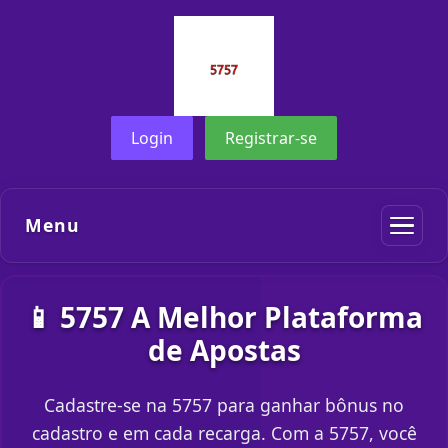
Login
Registrar-se
Menu
📱 5757 A Melhor Plataforma
de Apostas
Cadastre-se na 5757 para ganhar bônus no
cadastro e em cada recarga. Com a 5757, você