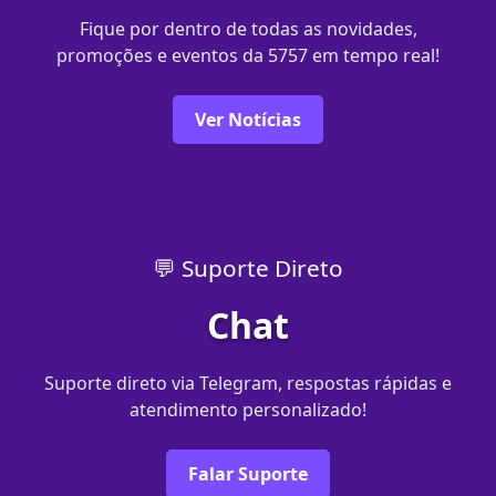
Fique por dentro de todas as novidades,
promoções e eventos da 5757 em tempo real!
Ver Notícias
💬 Suporte Direto
Chat
Suporte direto via Telegram, respostas rápidas e
atendimento personalizado!
Falar Suporte