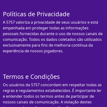
Políticas de Privacidade
A 5757 valoriza a privacidade de seus usuários e está
empenhada em proteger todas as informações
pessoais fornecidas durante o uso de nossos canais de
comunicação. Todos os dados coletados são utilizados
exclusivamente para fins de melhoria contínua da
experiência de nossos jogadores.
Termos e Condições
Os usuários da 5757 concordam em respeitar todas as
regras e regulamentos estabelecidos. É importante ler
e entender todos os termos antes de participar de
nossos canais de comunicação. A violação destes