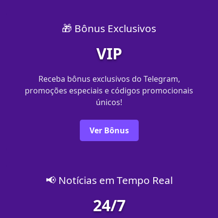
🎁 Bônus Exclusivos
VIP
Receba bônus exclusivos do Telegram,
promoções especiais e códigos promocionais
únicos!
Ver Bônus
📢 Notícias em Tempo Real
24/7