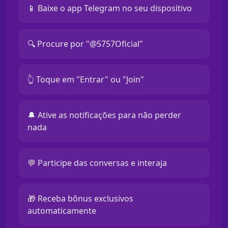
📱 Baixe o app Telegram no seu dispositivo
🔍 Procure por "@5757Oficial"
👆 Toque em "Entrar" ou "Join"
🔔 Ative as notificações para não perder
nada
💬 Participe das conversas e interaja
🎁 Receba bônus exclusivos
automaticamente