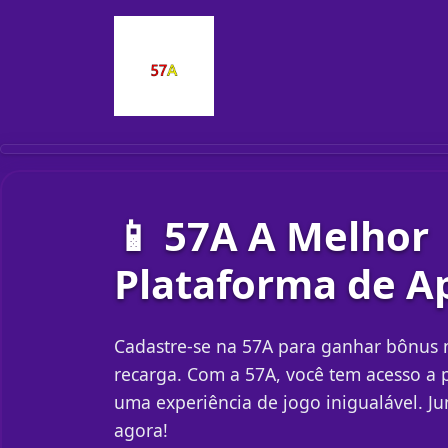
📱 57A A Melhor
Plataforma de A
Cadastre-se na 57A para ganhar bônus 
recarga. Com a 57A, você tem acesso a 
uma experiência de jogo inigualável. J
agora!