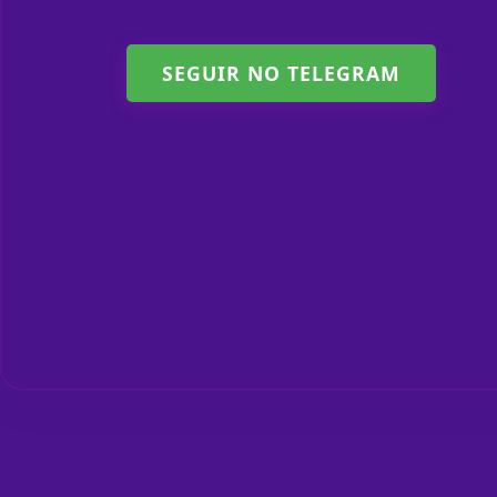
SEGUIR NO TELEGRAM