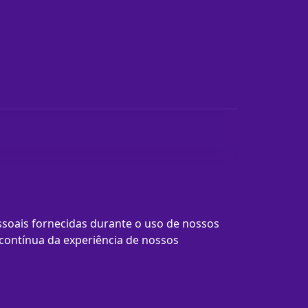
ssoais fornecidas durante o uso de nossos
 contínua da experiência de nossos