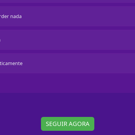
erder nada
a
aticamente
SEGUIR AGORA