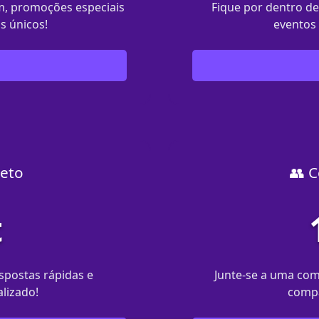
m, promoções especiais
Fique por dentro d
s únicos!
eventos
reto
👥 
t
espostas rápidas e
Junte-se a uma com
lizado!
compa