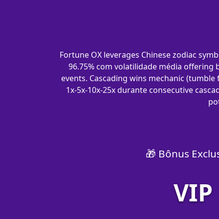
Fortune OX leverages Chinese zodiac symbol
96.75% com volatilidade média offering 
events. Cascading wins mechanic (tumble 
1x-5x-10x-25x durante consecutive cascad
po
🎁 Bônus Exclu
VIP