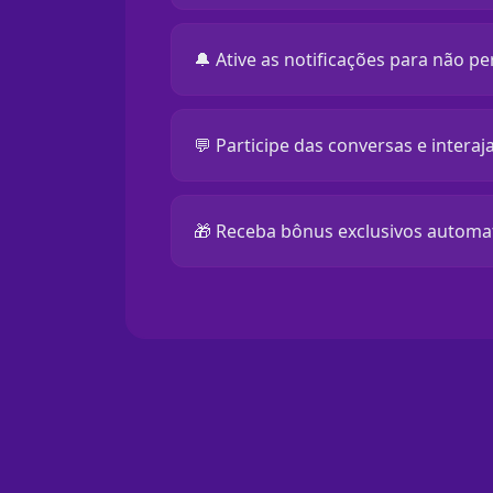
🔔 Ative as notificações para não p
💬 Participe das conversas e interaj
🎁 Receba bônus exclusivos autom