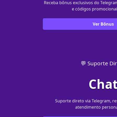
Receba bônus exclusivos do Telegra
e códigos promocionai
Ver Bônus
💬 Suporte Di
Cha
Suporte direto via Telegram, r
atendimento persona