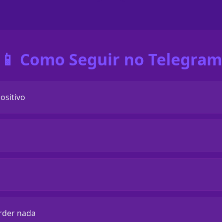
📱 Como Seguir no Telegram
ositivo
erder nada