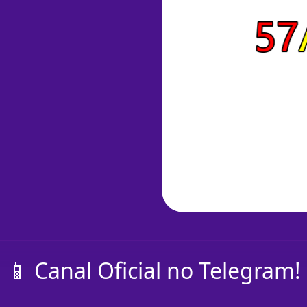
📱 Canal Oficial no Telegram!