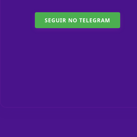
SEGUIR NO TELEGRAM