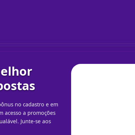
elhor
postas
bônus no cadastro e em
em acesso a promoções
ualável. Junte-se aos