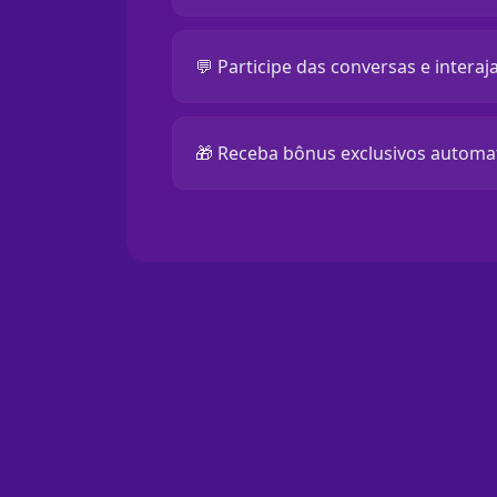
💬 Participe das conversas e interaj
🎁 Receba bônus exclusivos autom