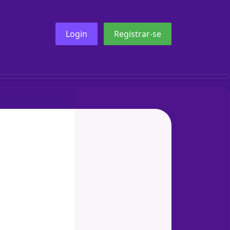
Login
Registrar-se