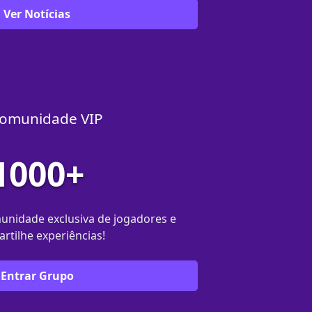
Ver Notícias
Comunidade VIP
1000+
unidade exclusiva de jogadores e
rtilhe experiências!
Entrar Grupo