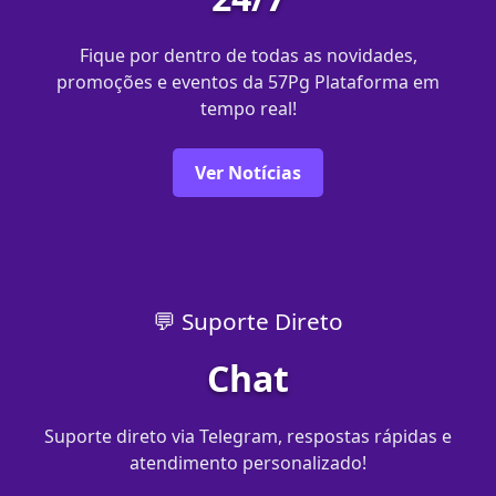
Fique por dentro de todas as novidades,
promoções e eventos da 57Pg Plataforma em
tempo real!
Ver Notícias
💬 Suporte Direto
Chat
Suporte direto via Telegram, respostas rápidas e
atendimento personalizado!