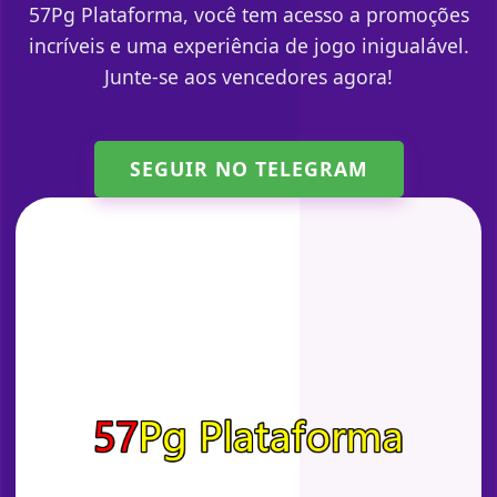
57Pg Plataforma, você tem acesso a promoções
incríveis e uma experiência de jogo inigualável.
Junte-se aos vencedores agora!
SEGUIR NO TELEGRAM