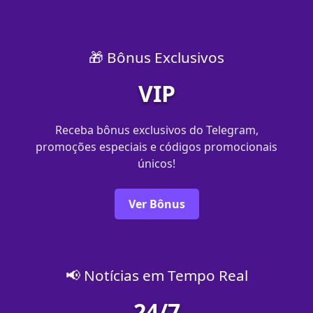
🎁 Bônus Exclusivos
VIP
Receba bônus exclusivos do Telegram,
promoções especiais e códigos promocionais
únicos!
Ver Bônus
📢 Notícias em Tempo Real
24/7