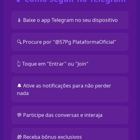
📱 Baixe o app Telegram no seu dispositivo
🔍 Procure por "@57Pg PlataformaOficial"
👆 Toque em "Entrar" ou "Join"
🔔 Ative as notificações para não perder
nada
💬 Participe das conversas e interaja
🎁 Receba bônus exclusivos