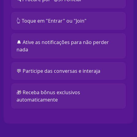
👆 Toque em "Entrar" ou "Join"
🔔 Ative as notificações para não perder
nada
💬 Participe das conversas e interaja
🎁 Receba bônus exclusivos
automaticamente