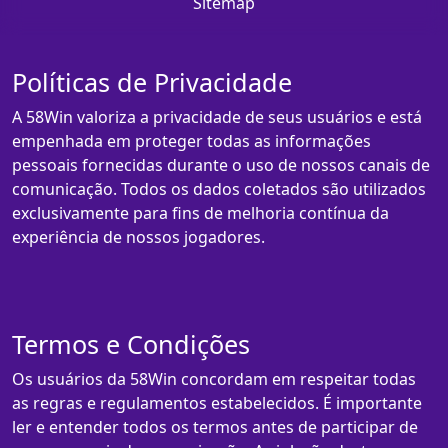
Sitemap
Políticas de Privacidade
A 58Win valoriza a privacidade de seus usuários e está
empenhada em proteger todas as informações
pessoais fornecidas durante o uso de nossos canais de
comunicação. Todos os dados coletados são utilizados
exclusivamente para fins de melhoria contínua da
experiência de nossos jogadores.
Termos e Condições
Os usuários da 58Win concordam em respeitar todas
as regras e regulamentos estabelecidos. É importante
ler e entender todos os termos antes de participar de