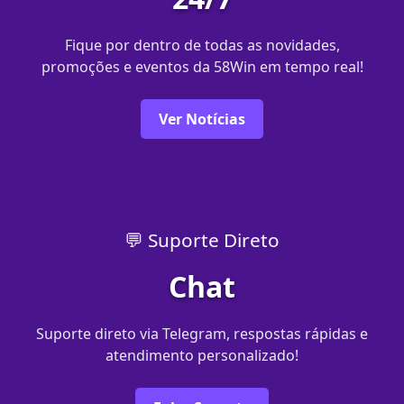
Fique por dentro de todas as novidades,
promoções e eventos da 58Win em tempo real!
Ver Notícias
💬 Suporte Direto
Chat
Suporte direto via Telegram, respostas rápidas e
atendimento personalizado!