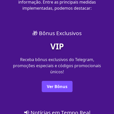
informação. Entre as principais medidas
implementadas, podemos destacar:
🎁 Bônus Exclusivos
VIP
Receba bônus exclusivos do Telegram,
promoções especiais e códigos promocionais
únicos!
Ver Bônus
📢 Notícias em Tempo Real