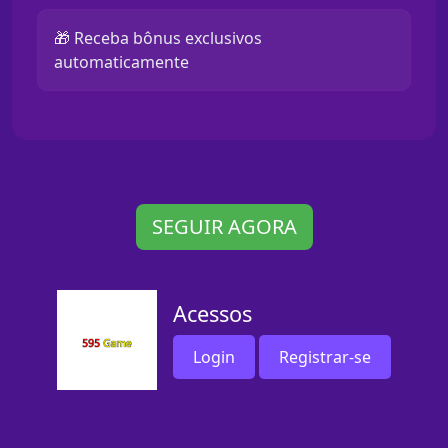
🎁 Receba bônus exclusivos
automaticamente
SEGUIR AGORA
Acessos
Login
Registrar-se