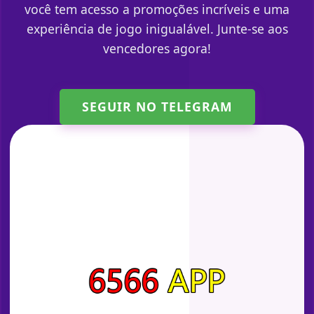
você tem acesso a promoções incríveis e uma
experiência de jogo inigualável. Junte-se aos
vencedores agora!
SEGUIR NO TELEGRAM