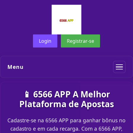
Login
Registrar-se
Menu
📱 6566 APP A Melhor
Plataforma de Apostas
Cadastre-se na 6566 APP para ganhar bônus no
cadastro e em cada recarga. Com a 6566 APP,