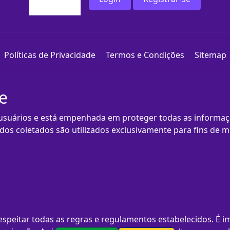
Políticas de Privacidade
Termos e Condições
Sitemap
de
s usuários e está empenhada em proteger todas as informaç
os coletados são utilizados exclusivamente para fins de m
peitar todas as regras e regulamentos estabelecidos. É i