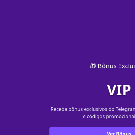
🎁 Bônus Exclu
VIP
Receba bônus exclusivos do Telegra
e códigos promocionai
Ver Bônus