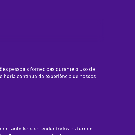
ões pessoais fornecidas durante o uso de
elhoria contínua da experiência de nossos
mportante ler e entender todos os termos