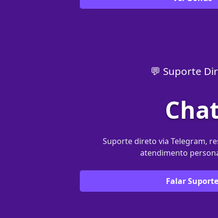
💬 Suporte Di
Cha
Suporte direto via Telegram, r
atendimento persona
Falar Suport