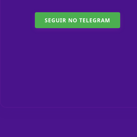
SEGUIR NO TELEGRAM