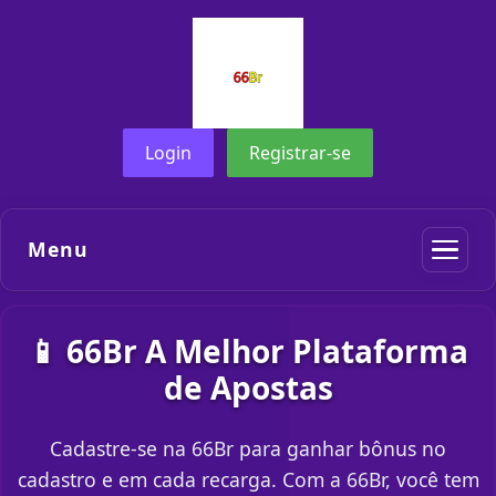
Login
Registrar-se
Menu
📱 66Br A Melhor Plataforma
de Apostas
Cadastre-se na 66Br para ganhar bônus no
cadastro e em cada recarga. Com a 66Br, você tem