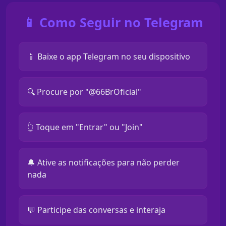
📱 Como Seguir no Telegram
📱 Baixe o app Telegram no seu dispositivo
🔍 Procure por "@66BrOficial"
👆 Toque em "Entrar" ou "Join"
🔔 Ative as notificações para não perder
nada
💬 Participe das conversas e interaja