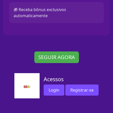
🎁 Receba bônus exclusivos
automaticamente
SEGUIR AGORA
Acessos
Login
Registrar-se