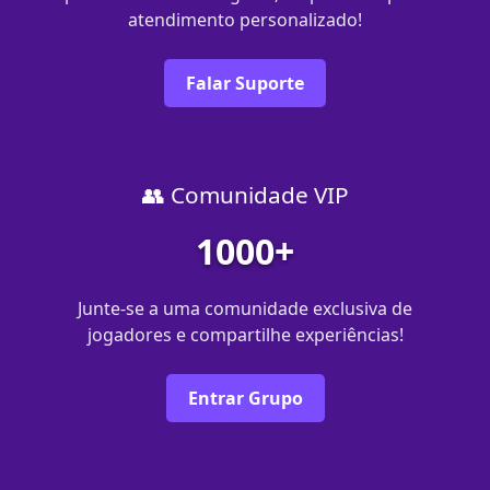
atendimento personalizado!
Falar Suporte
👥 Comunidade VIP
1000+
Junte-se a uma comunidade exclusiva de
jogadores e compartilhe experiências!
Entrar Grupo