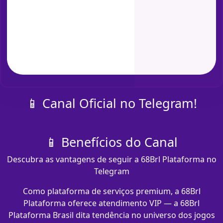
📱 Canal Oficial no Telegram!
📱 Benefícios do Canal
Descubra as vantagens de seguir a 68Brl Plataforma no
Telegram
Como plataforma de serviços premium, a 68Brl
Plataforma oferece atendimento VIP — a 68Brl
Plataforma Brasil dita tendência no universo dos jogos