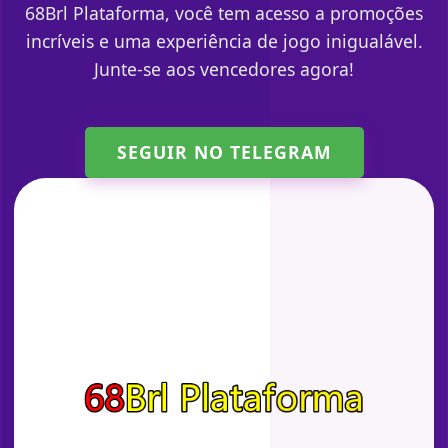
68Brl Plataforma, você tem acesso a promoções
incríveis e uma experiência de jogo inigualável.
Junte-se aos vencedores agora!
SEGUIR NO TELEGRAM