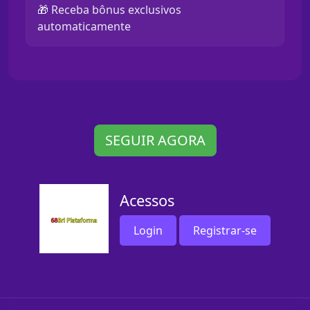
🎁 Receba bônus exclusivos
automaticamente
SEGUIR AGORA
Acessos
Login
Registrar-se