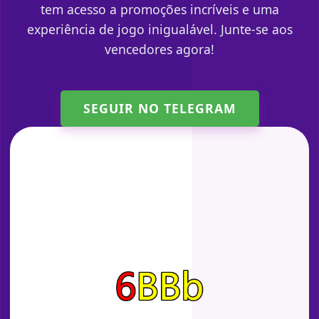
tem acesso a promoções incríveis e uma
experiência de jogo inigualável. Junte-se aos
vencedores agora!
SEGUIR NO TELEGRAM