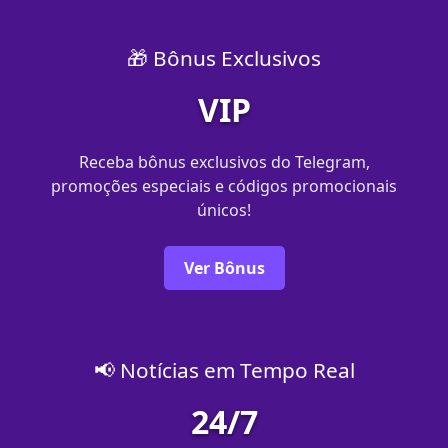
🎁 Bônus Exclusivos
VIP
Receba bônus exclusivos do Telegram,
promoções especiais e códigos promocionais
únicos!
Ver Bônus
📢 Notícias em Tempo Real
24/7