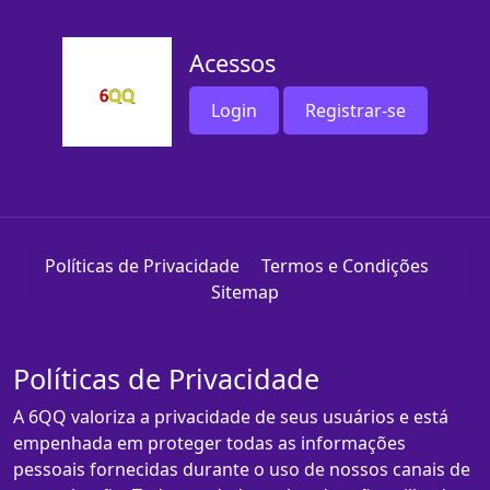
Acessos
Login
Registrar-se
Políticas de Privacidade
Termos e Condições
Sitemap
Políticas de Privacidade
A 6QQ valoriza a privacidade de seus usuários e está
empenhada em proteger todas as informações
pessoais fornecidas durante o uso de nossos canais de