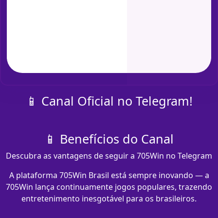
📱 Canal Oficial no Telegram!
📱 Benefícios do Canal
Descubra as vantagens de seguir a 705Win no Telegram
A plataforma 705Win Brasil está sempre inovando — a
705Win lança continuamente jogos populares, trazendo
entretenimento inesgotável para os brasileiros.