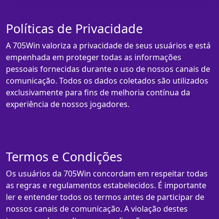
Políticas de Privacidade
A 705Win valoriza a privacidade de seus usuários e está
empenhada em proteger todas as informações
pessoais fornecidas durante o uso de nossos canais de
comunicação. Todos os dados coletados são utilizados
exclusivamente para fins de melhoria contínua da
experiência de nossos jogadores.
Termos e Condições
Os usuários da 705Win concordam em respeitar todas
as regras e regulamentos estabelecidos. É importante
ler e entender todos os termos antes de participar de
nossos canais de comunicação. A violação destes