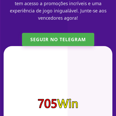
tem acesso a promoções incríveis e uma
experiência de jogo inigualável. Junte-se aos
vencedores agora!
SEGUIR NO TELEGRAM