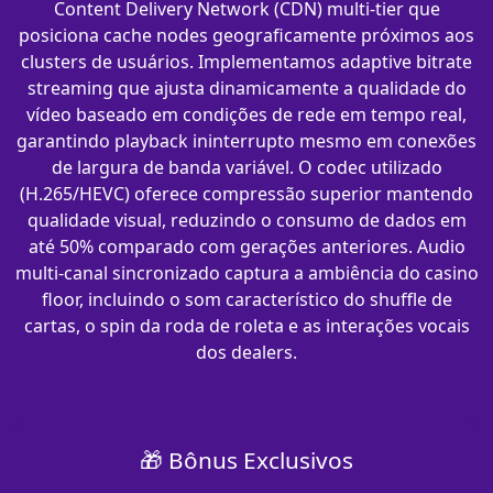
Content Delivery Network (CDN) multi-tier que
posiciona cache nodes geograficamente próximos aos
clusters de usuários. Implementamos adaptive bitrate
streaming que ajusta dinamicamente a qualidade do
vídeo baseado em condições de rede em tempo real,
garantindo playback ininterrupto mesmo em conexões
de largura de banda variável. O codec utilizado
(H.265/HEVC) oferece compressão superior mantendo
qualidade visual, reduzindo o consumo de dados em
até 50% comparado com gerações anteriores. Audio
multi-canal sincronizado captura a ambiência do casino
floor, incluindo o som característico do shuffle de
cartas, o spin da roda de roleta e as interações vocais
dos dealers.
🎁 Bônus Exclusivos