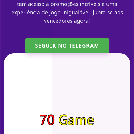
tem acesso a promoções incríveis e uma
experiência de jogo inigualável. Junte-se aos
vencedores agora!
SEGUIR NO TELEGRAM