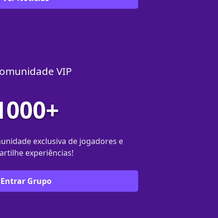
Comunidade VIP
1000+
unidade exclusiva de jogadores e
rtilhe experiências!
Entrar Grupo