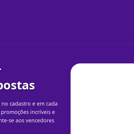
r
postas
 no cadastro e em cada
 promoções incríveis e
unte-se aos vencedores