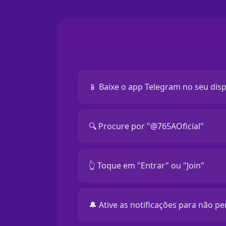
📱 Baixe o app Telegram no seu disp
🔍 Procure por "@765AOficial"
👆 Toque em "Entrar" ou "Join"
🔔 Ative as notificações para não p