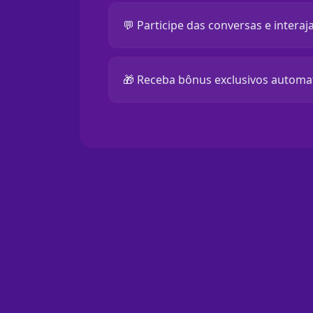
💬 Participe das conversas e interaj
🎁 Receba bônus exclusivos autom