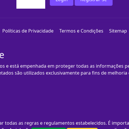
Políticas de Privacidade
Termos e Condições
Sitemap
de
rios e está empenhada em proteger todas as informações p
tados são utilizados exclusivamente para fins de melhoria
 todas as regras e regulamentos estabelecidos. É importa