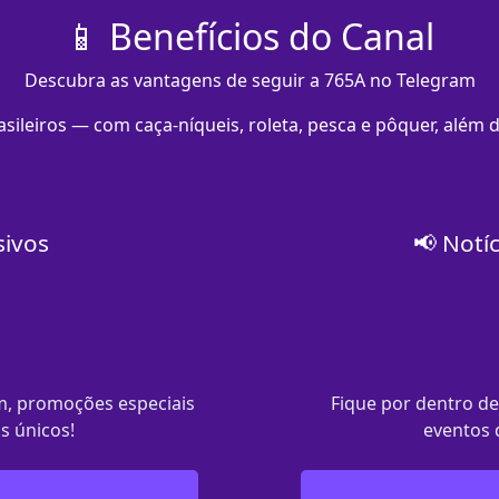
📱 Benefícios do Canal
Descubra as vantagens de seguir a 765A no Telegram
sileiros — com caça-níqueis, roleta, pesca e pôquer, além
sivos
📢 Notí
m, promoções especiais
Fique por dentro d
s únicos!
eventos 