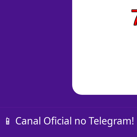
📱 Canal Oficial no Telegram!