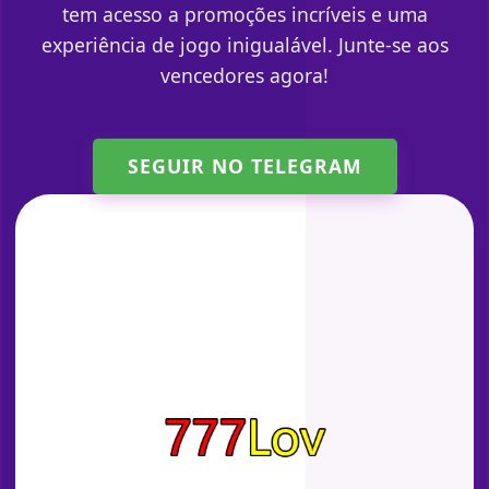
tem acesso a promoções incríveis e uma
experiência de jogo inigualável. Junte-se aos
vencedores agora!
SEGUIR NO TELEGRAM