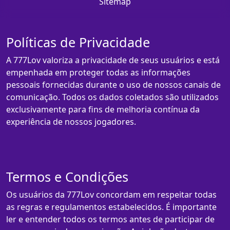
Sitemap
Políticas de Privacidade
A 777Lov valoriza a privacidade de seus usuários e está
empenhada em proteger todas as informações
pessoais fornecidas durante o uso de nossos canais de
comunicação. Todos os dados coletados são utilizados
exclusivamente para fins de melhoria contínua da
experiência de nossos jogadores.
Termos e Condições
Os usuários da 777Lov concordam em respeitar todas
as regras e regulamentos estabelecidos. É importante
ler e entender todos os termos antes de participar de