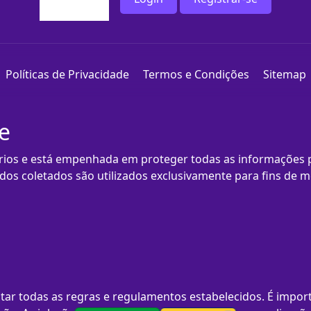
Políticas de Privacidade
Termos e Condições
Sitemap
de
ários e está empenhada em proteger todas as informações 
os coletados são utilizados exclusivamente para fins de m
r todas as regras e regulamentos estabelecidos. É import