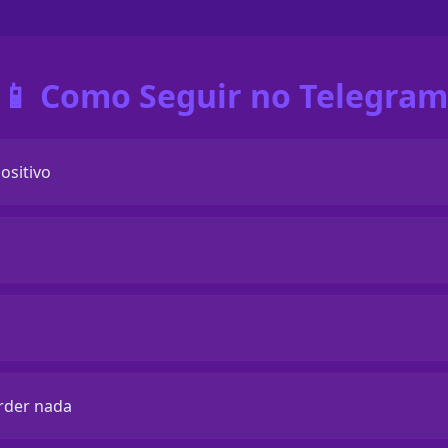
📱 Como Seguir no Telegram
ositivo
erder nada