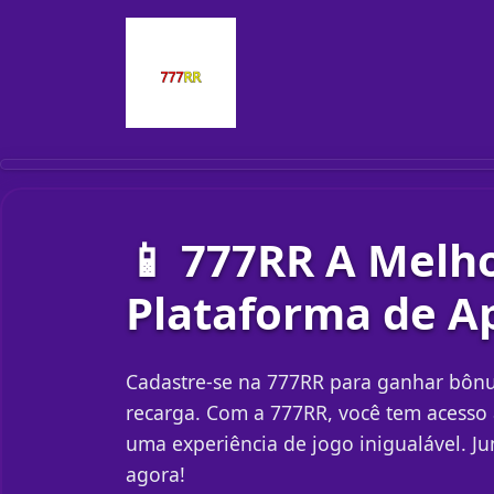
📱 777RR A Melh
Plataforma de A
Cadastre-se na 777RR para ganhar bônu
recarga. Com a 777RR, você tem acesso 
uma experiência de jogo inigualável. J
agora!