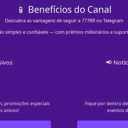
📱 Benefícios do Canal
Descubra as vantagens de seguir a 777RR no Telegram
ão simples e confiáveis — com prêmios milionários e supor
sivos
📢 Notí
m, promoções especiais
Fique por dentro d
s únicos!
eventos d