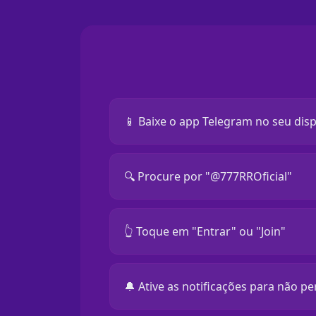
📱 Baixe o app Telegram no seu disp
🔍 Procure por "@777RROficial"
👆 Toque em "Entrar" ou "Join"
🔔 Ative as notificações para não p