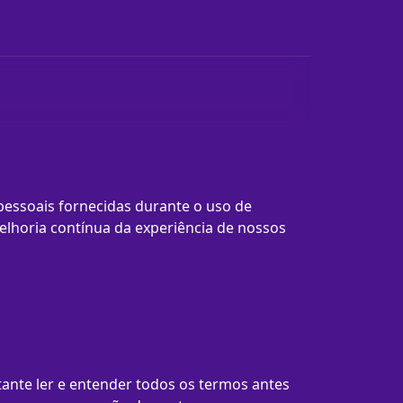
pessoais fornecidas durante o uso de
elhoria contínua da experiência de nossos
ante ler e entender todos os termos antes