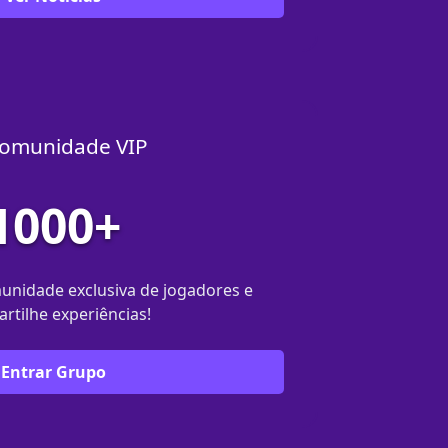
Comunidade VIP
1000+
unidade exclusiva de jogadores e
rtilhe experiências!
Entrar Grupo