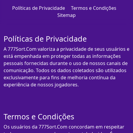
Políticas de Privacidade
Termos e Condições
Sitemap
Políticas de Privacidade
A 777Sort.Com valoriza a privacidade de seus usuários e
está empenhada em proteger todas as informações
pessoais fornecidas durante o uso de nossos canais de
comunicação. Todos os dados coletados são utilizados
exclusivamente para fins de melhoria contínua da
experiência de nossos jogadores.
Termos e Condições
Os usuários da 777Sort.Com concordam em respeitar