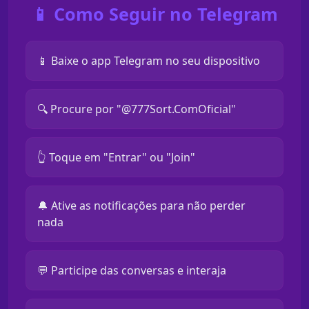
📱 Como Seguir no Telegram
📱 Baixe o app Telegram no seu dispositivo
🔍 Procure por "@777Sort.ComOficial"
👆 Toque em "Entrar" ou "Join"
🔔 Ative as notificações para não perder
nada
💬 Participe das conversas e interaja