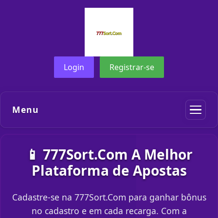
Login
Registrar-se
Menu
📱 777Sort.Com A Melhor
Plataforma de Apostas
Cadastre-se na 777Sort.Com para ganhar bônus
no cadastro e em cada recarga. Com a