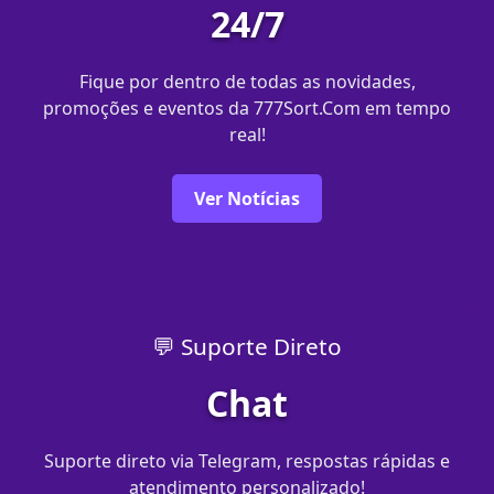
24/7
Fique por dentro de todas as novidades,
promoções e eventos da 777Sort.Com em tempo
real!
Ver Notícias
💬 Suporte Direto
Chat
Suporte direto via Telegram, respostas rápidas e
atendimento personalizado!