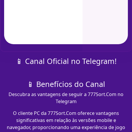
📱 Canal Oficial no Telegram!
📱 Benefícios do Canal
Descubra as vantagens de seguir a 777Sort.Com no
Telegram
O cliente PC da 777Sort.Com oferece vantagens
significativas em relação às versões mobile e
navegador, proporcionando uma experiência de jogo