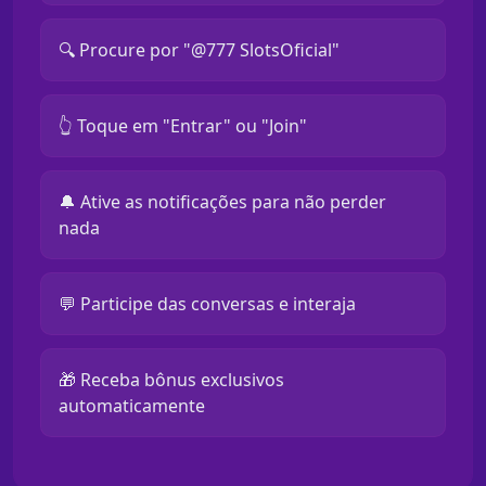
🔍 Procure por "@777 SlotsOficial"
👆 Toque em "Entrar" ou "Join"
🔔 Ative as notificações para não perder
nada
💬 Participe das conversas e interaja
🎁 Receba bônus exclusivos
automaticamente