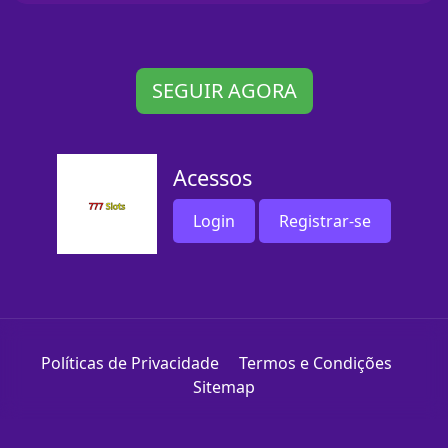
SEGUIR AGORA
Acessos
Login
Registrar-se
Políticas de Privacidade
Termos e Condições
Sitemap