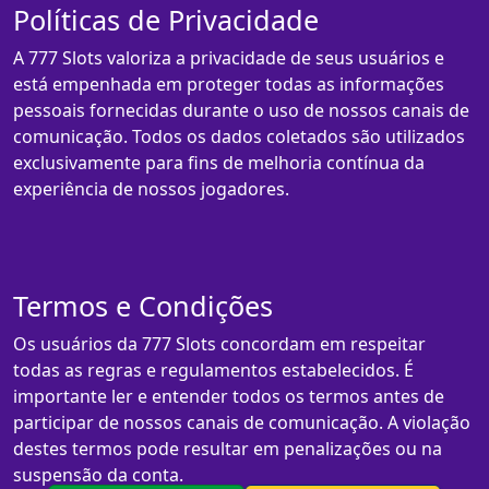
Políticas de Privacidade
A 777 Slots valoriza a privacidade de seus usuários e
está empenhada em proteger todas as informações
pessoais fornecidas durante o uso de nossos canais de
comunicação. Todos os dados coletados são utilizados
exclusivamente para fins de melhoria contínua da
experiência de nossos jogadores.
Termos e Condições
Os usuários da 777 Slots concordam em respeitar
todas as regras e regulamentos estabelecidos. É
importante ler e entender todos os termos antes de
participar de nossos canais de comunicação. A violação
destes termos pode resultar em penalizações ou na
suspensão da conta.