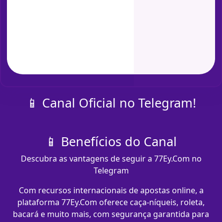
📱 Canal Oficial no Telegram!
📱 Benefícios do Canal
Descubra as vantagens de seguir a 77Ey.Com no
Telegram
Com recursos internacionais de apostas online, a
plataforma 77Ey.Com oferece caça-níqueis, roleta,
bacará e muito mais, com segurança garantida para