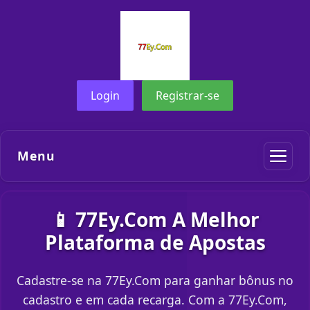
Login
Registrar-se
Menu
📱 77Ey.Com A Melhor
Plataforma de Apostas
Cadastre-se na 77Ey.Com para ganhar bônus no
cadastro e em cada recarga. Com a 77Ey.Com,