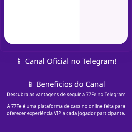
📱 Canal Oficial no Telegram!
📱 Benefícios do Canal
Descubra as vantagens de seguir a 77Fe no Telegram
A 77Fe é uma plataforma de cassino online feita para
oferecer experiência VIP a cada jogador participante.