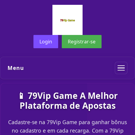
Login
Registrar-se
Menu
📱 79Vip Game A Melhor
Plataforma de Apostas
Cadastre-se na 79Vip Game para ganhar bônus
no cadastro e em cada recarga. Com a 79Vip