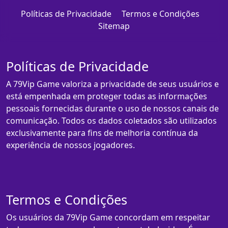
Políticas de Privacidade
Termos e Condições
Sitemap
Políticas de Privacidade
A 79Vip Game valoriza a privacidade de seus usuários e
está empenhada em proteger todas as informações
pessoais fornecidas durante o uso de nossos canais de
comunicação. Todos os dados coletados são utilizados
exclusivamente para fins de melhoria contínua da
experiência de nossos jogadores.
Termos e Condições
Os usuários da 79Vip Game concordam em respeitar