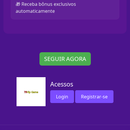
🎁 Receba bônus exclusivos
automaticamente
SEGUIR AGORA
Acessos
Login
Registrar-se