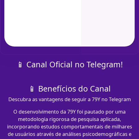
📱 Canal Oficial no Telegram!
📱 Benefícios do Canal
Descubra as vantagens de seguir a 79Y no Telegram
O desenvolvimento da 79Y foi pautado por uma
metodologia rigorosa de pesquisa aplicada,
incorporando estudos comportamentais de milhares
de usuários através de análises psicodemográficas e