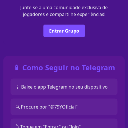
Junte-se a uma comunidade exclusiva de
jogadores e compartilhe experiências!
Entrar Grupo
📱 Como Seguir no Telegram
📱 Baixe o app Telegram no seu dispositivo
🔍 Procure por "@79YOficial"
👆 Toque em "Entrar" ou "Join"